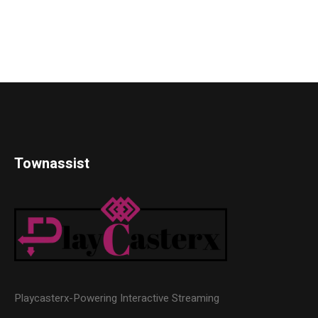
Townassist
Playcasterx-Powering Interactive Streaming